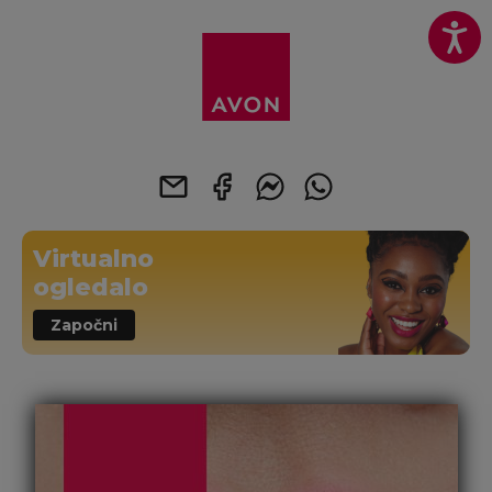
Virtualno
ogledalo
Započni