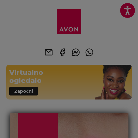
Virtualno
ogledalo
Započni