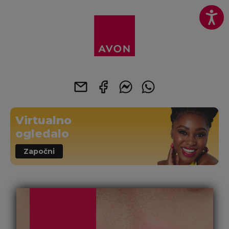
Virtualno
ogledalo
Započni